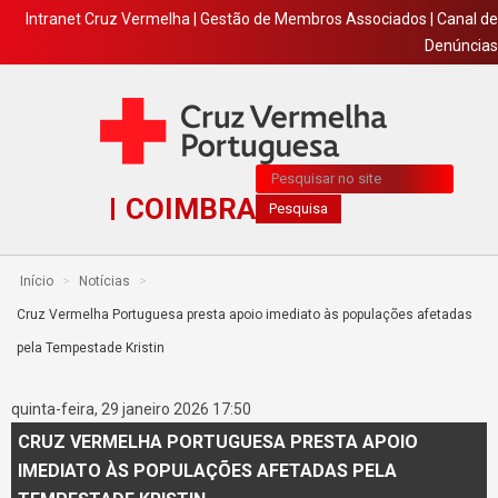
Intranet Cruz Vermelha
|
Gestão de Membros Associados
|
Canal de
Denúncias
Pesquisa...
COIMBRA
Pesquisa
Início
>
Notícias
>
Cruz Vermelha Portuguesa presta apoio imediato às populações afetadas
pela Tempestade Kristin
quinta-feira, 29 janeiro 2026 17:50
CRUZ VERMELHA PORTUGUESA PRESTA APOIO
IMEDIATO ÀS POPULAÇÕES AFETADAS PELA