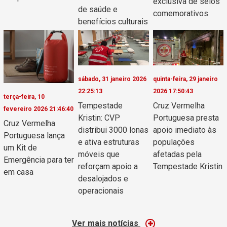
exclusiva de selos
de saúde e
comemorativos
benefícios culturais
sábado, 31 janeiro 2026
quinta-feira, 29 janeiro
22:25:13
2026 17:50:43
terça-feira, 10
Tempestade
Cruz Vermelha
fevereiro 2026 21:46:40
Kristin: CVP
Portuguesa presta
Cruz Vermelha
distribui 3000 lonas
apoio imediato às
Portuguesa lança
e ativa estruturas
populações
um Kit de
móveis que
afetadas pela
Emergência para ter
reforçam apoio a
Tempestade Kristin
em casa
desalojados e
operacionais
Ver mais notícias